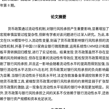
年第 8 期。
论文摘要
货币政策通过流动性机制,对银行风险承担产生重要影响,显著增加了
宏观审慎监管过程复杂性,但鲜有学者对该问题进行过深入研究。为此,本
文在DLM模型中引入流动性变量,刻画了货币政策影响银行风险承担的流
动性机制,并基于中国133家商业银行微观数据,运用系统性GMM估计和面
板平滑转换回归模型,进行了实证检验。结果发现:货币政策虽然不存在显
著的风险转嫁效应,但存在显著的流动性传导效应,宽松型货币政策明显加
剧了银行风险承担,并且这一影响会随着流动性水平的提高而得到加强;当
银行流动性水平达到43%左右时,货币政策对银行风险承担的负向影响最
为显著;当银行流动性处于较高水平时,法定存款准备金率调控效果优于其
他货币政策工具;紧缩型货币政策对银行风险承担的约束明显弱于扩张型
货币政策的激励,这一现象在流动性水平较高的银行中表现更加明显。另
外,货币政策与银行风险承担之间的关系不仅依赖于银行流动性水平,还依
赖于银行资产规模和资本充足状况。