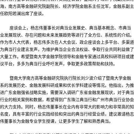
海，南方高等金融研究院副院长、经济学院金融系主任沈军，金融系副主
任欧阳若澜出席了座谈。
座谈会上，杨志伟董事长对典当业发展史、典当基本概念、市典当
业发展现状、存在问题和未来发展趋势等进行了全方位、系统性的介绍。
作为市人大代表，杨志伟多次在人大会议、政企座谈会上多平台、多渠道
为典当行业建言发声，为维护典当企业合法权益、争取行业共同利益做了
大量工作。希望暨南大学金融学院领导和金融专家通过高校科研项目或建
议平台，多多为典当行业呼吁发声，争取更多政策帮助和扶持。
暨南大学南方高等金融研究院执行院长刘少波介绍了暨南大学金融
系的发展历史、金融发展科研成果和优长学科建设等情况。他指出，为推
进广东金融强省战略实施，需要深入调研广东省金融发展现状，对于典当
行业的相关案例和数据，希望得到广东珠江典当行和广州市典当行业协会
的大力支持。同时，杨志伟董事长在业内有非常大的影响力和非常高的知
名度，具有丰富的行业实践经验和突出的典当行经营业绩，建议邀请杨志
伟董事长为金融专业学生授课，让更多学生了解和熟悉典当。